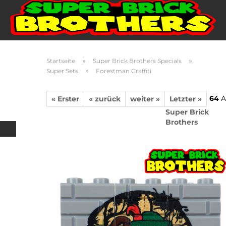
»
»
Startseite
Super Brick Brothers Specials
»
Super Sets
Forestman Graffiti
64
A
« Erster
« zurück
weiter »
Letzter »
Super Brick
Brothers