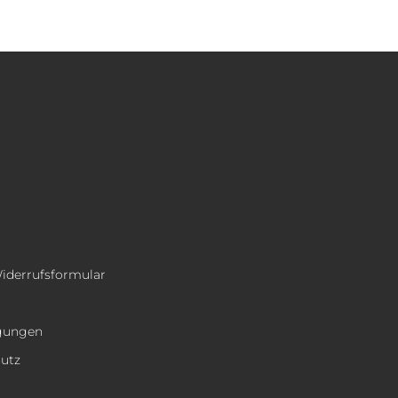
iderrufsformular
ngungen
hutz