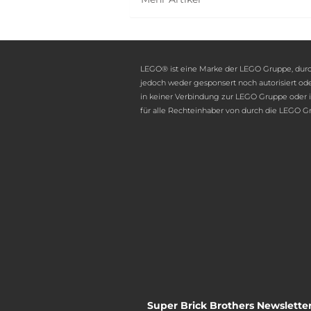
LEGO® ist eine Marke der LEGO Gruppe, durc
jedoch weder gesponsert noch autorisiert ode
in keiner Verbindung zur LEGO Gruppe oder ir
für alle Rechteinhaber von durch die LEGO G
Super Brick Brothers Newslette