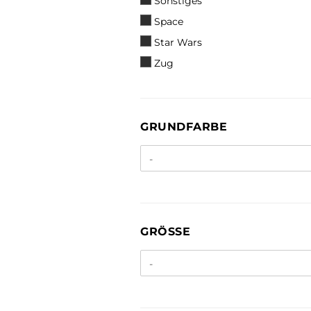
Sonstiges
Space
Star Wars
Zug
GRUNDFARBE
GRUNDFARBE
GRÖSSE
GRÖSSE