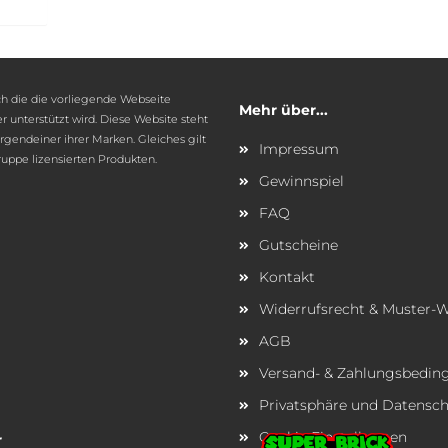
h die die vorliegende Webseite
Mehr über...
r unterstützt wird. Diese Website steht
gendeiner ihrer Marken. Gleiches gilt
Impressum
ruppe lizensierten Produkten.
Gewinnspiel
FAQ
Gutscheine
Kontakt
Widerrufsrecht & Muster-W
AGB
Versand- & Zahlungsbedi
Privatsphäre und Datensc
Cookie Einstellungen
r