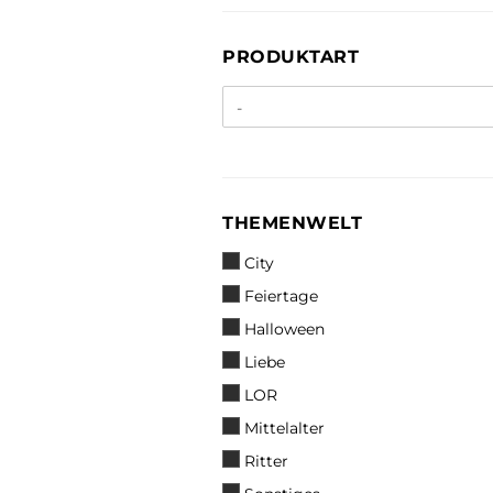
PRODUKTART
PRODUKTART
THEMENWELT
THEMENWELT
City
Feiertage
Halloween
Liebe
LOR
Mittelalter
Ritter