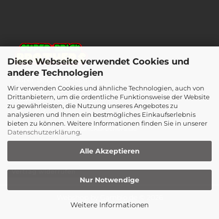
Diese Webseite verwendet Cookies und
andere Technologien
Super Brick Brothers
Wir verwenden Cookies und ähnliche Technologien, auch von
Laagbergstr. 35
Drittanbietern, um die ordentliche Funktionsweise der Website
38440 Wolfsburg
zu gewährleisten, die Nutzung unseres Angebotes zu
Germany
analysieren und Ihnen ein bestmögliches Einkaufserlebnis
bieten zu können. Weitere Informationen finden Sie in unserer
Email: info[at]superbrickbrothers.de
Datenschutzerklärung
.
Alle Akzeptieren
Vertrag widerrufen
Nur Notwendige
Webshop
by Gambio.de © 2026
Weitere Informationen