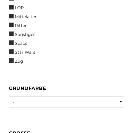
LOR
Mittelalter
Ritter
Sonstiges
Space
Star Wars
Zug
GRUNDFARBE
GRUNDFARBE
GRÖSSE