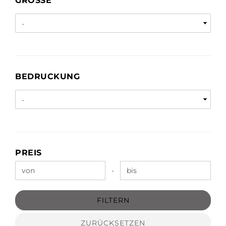
GRÖSSE
BEDRUCKUNG
BEDRUCKUNG
PREIS
PREIS
Preis bis
-
FILTERN
ZURÜCKSETZEN