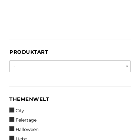
PRODUKTART
PRODUKTART
THEMENWELT
THEMENWELT
City
Feiertage
Halloween
Liebe