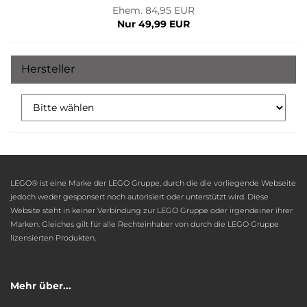
Ehem. 84,95 EUR
Nur 49,99 EUR
Hersteller
LEGO® ist eine Marke der LEGO Gruppe, durch die die vorliegende Webseite
jedoch weder gesponsert noch autorisiert oder unterstützt wird. Diese
Website steht in keiner Verbindung zur LEGO Gruppe oder irgendeiner ihrer
Marken. Gleiches gilt für alle Rechteinhaber von durch die LEGO Gruppe
lizensierten Produkten.
Mehr über...