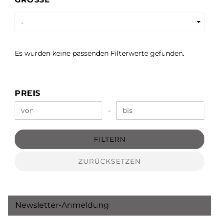
Es wurden keine passenden Filterwerte gefunden.
PREIS
PREIS
Preis bis
-
FILTERN
ZURÜCKSETZEN
Newsletter-Anmeldung