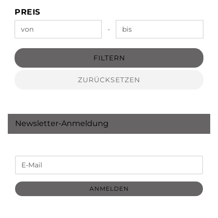
PREIS
PREIS
Preis bis
-
FILTERN
ZURÜCKSETZEN
Newsletter-Anmeldung
WEITER
E-
ZUR
Mail
NEWSLETTER-
ANMELDUNG
ANMELDEN