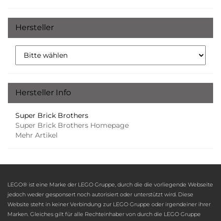
Hersteller
Hersteller Info
Super Brick Brothers
Super Brick Brothers Homepage
Mehr Artikel
LEGO® ist eine Marke der LEGO Gruppe, durch die die vorliegende Webseite
jedoch weder gesponsert noch autorisiert oder unterstützt wird. Diese
Website steht in keiner Verbindung zur LEGO Gruppe oder irgendeiner ihrer
Marken. Gleiches gilt für alle Rechteinhaber von durch die LEGO Gruppe