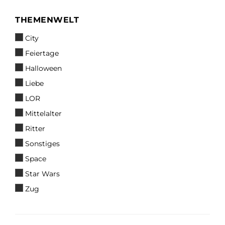
THEMENWELT
THEMENWELT
City
Feiertage
Halloween
Liebe
LOR
Mittelalter
Ritter
Sonstiges
Space
Star Wars
Zug