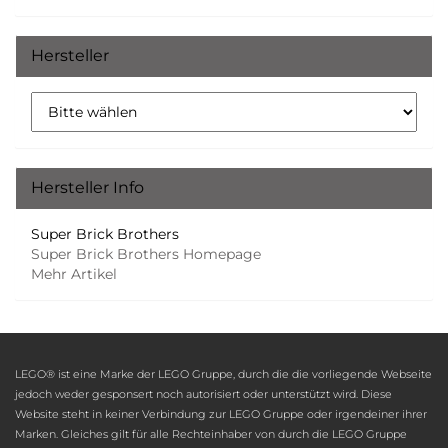
Hersteller
Hersteller Info
Super Brick Brothers
Super Brick Brothers Homepage
Mehr Artikel
LEGO® ist eine Marke der LEGO Gruppe, durch die die vorliegende Webseite
jedoch weder gesponsert noch autorisiert oder unterstützt wird. Diese
Website steht in keiner Verbindung zur LEGO Gruppe oder irgendeiner ihrer
Marken. Gleiches gilt für alle Rechteinhaber von durch die LEGO Gruppe