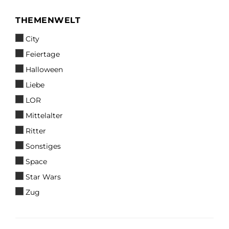
THEMENWELT
THEMENWELT
City
Feiertage
Halloween
Liebe
LOR
Mittelalter
Ritter
Sonstiges
Space
Star Wars
Zug