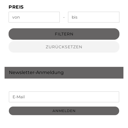
PREIS
PREIS
Preis bis
-
FILTERN
ZURÜCKSETZEN
Newsletter-Anmeldung
WEITER
E-
ZUR
Mail
NEWSLETTER-
ANMELDUNG
ANMELDEN